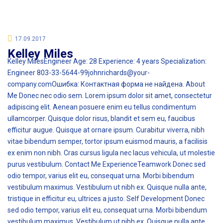
17.09.2017
Kelley Miles
Kelley MilesEngineer Age: 28 Experience: 4 years Specialization:
Engineer 803-33-5644-99johnrichards@your-
company.comОшибка: Контактная форма не найдена. About
Me Donec nec odio sem. Lorem ipsum dolor sit amet, consectetur
adipiscing elit. Aenean posuere enim eu tellus condimentum
ullamcorper. Quisque dolor risus, blandit et sem eu, faucibus
efficitur augue. Quisque at ornare ipsum. Curabitur viverra, nibh
vitae bibendum semper, tortor ipsum euismod mauris, a facilisis
ex enim non nibh. Cras cursus ligula nec lacus vehicula, ut molestie
purus vestibulum. Contact Me ExperienceTeamwork Donec sed
odio tempor, varius elit eu, consequat urna. Morbi bibendum
vestibulum maximus. Vestibulum ut nibh ex. Quisque nulla ante,
tristique in efficitur eu, ultrices a justo. Self Development Donec
sed odio tempor, varius elit eu, consequat urna. Morbi bibendum
vestibulum maximus. Vestibulum ut nibh ex. Quisque nulla ante,