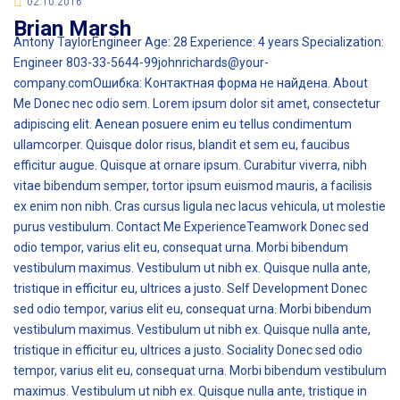
02.10.2016
Brian Marsh
Antony TaylorEngineer Age: 28 Experience: 4 years Specialization:
Engineer 803-33-5644-99johnrichards@your-
company.comОшибка: Контактная форма не найдена. About
Me Donec nec odio sem. Lorem ipsum dolor sit amet, consectetur
adipiscing elit. Aenean posuere enim eu tellus condimentum
ullamcorper. Quisque dolor risus, blandit et sem eu, faucibus
efficitur augue. Quisque at ornare ipsum. Curabitur viverra, nibh
vitae bibendum semper, tortor ipsum euismod mauris, a facilisis
ex enim non nibh. Cras cursus ligula nec lacus vehicula, ut molestie
purus vestibulum. Contact Me ExperienceTeamwork Donec sed
odio tempor, varius elit eu, consequat urna. Morbi bibendum
vestibulum maximus. Vestibulum ut nibh ex. Quisque nulla ante,
tristique in efficitur eu, ultrices a justo. Self Development Donec
sed odio tempor, varius elit eu, consequat urna. Morbi bibendum
vestibulum maximus. Vestibulum ut nibh ex. Quisque nulla ante,
tristique in efficitur eu, ultrices a justo. Sociality Donec sed odio
tempor, varius elit eu, consequat urna. Morbi bibendum vestibulum
maximus. Vestibulum ut nibh ex. Quisque nulla ante, tristique in