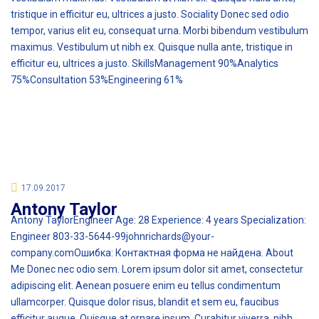
tristique in efficitur eu, ultrices a justo. Sociality Donec sed odio
tempor, varius elit eu, consequat urna. Morbi bibendum vestibulum
maximus. Vestibulum ut nibh ex. Quisque nulla ante, tristique in
efficitur eu, ultrices a justo. SkillsManagement 90%Analytics
75%Consultation 53%Engineering 61%
17.09.2017
Antony Taylor
Antony TaylorEngineer Age: 28 Experience: 4 years Specialization:
Engineer 803-33-5644-99johnrichards@your-
company.comОшибка: Контактная форма не найдена. About
Me Donec nec odio sem. Lorem ipsum dolor sit amet, consectetur
adipiscing elit. Aenean posuere enim eu tellus condimentum
ullamcorper. Quisque dolor risus, blandit et sem eu, faucibus
efficitur augue. Quisque at ornare ipsum. Curabitur viverra, nibh