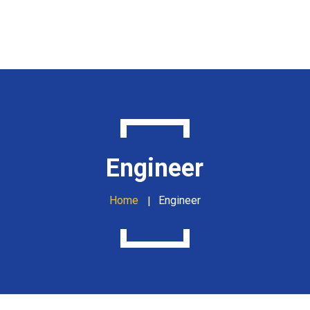
Home
Products
About Us
Portfolio
Engineer
Privacy Policy
Contact us
Home
Engineer