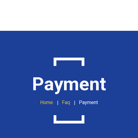
About Us
Portfolio
Privacy Policy
Contact us
Payment
Home
Faq
Payment