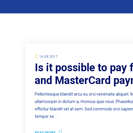
16.09.2017
Is it possible to pay
and MasterCard pay
Pellentesque blandit arcu eu orci venenatis aliquet. 
ullamcorper in dictum a, rhoncus quis risus. Phasell
efficitur blandit vel at sem. Sed commodo orci sapie
tempor se …
READ MORE