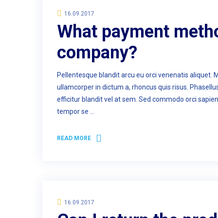
16.09.2017
What payment method
company?
Pellentesque blandit arcu eu orci venenatis aliquet. 
ullamcorper in dictum a, rhoncus quis risus. Phasell
efficitur blandit vel at sem. Sed commodo orci sapie
tempor se …
READ MORE
16.09.2017