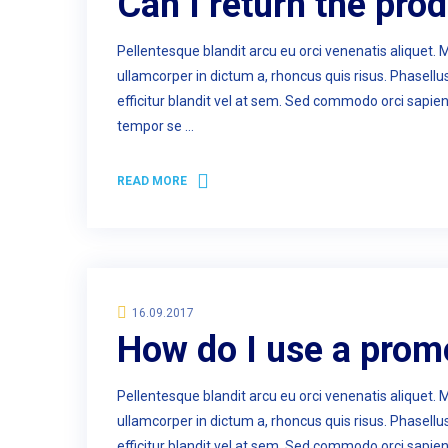
Can I return the pro
Pellentesque blandit arcu eu orci venenatis aliquet. 
ullamcorper in dictum a, rhoncus quis risus. Phasell
efficitur blandit vel at sem. Sed commodo orci sapie
tempor se …
READ MORE
16.09.2017
How do I use a prom
Pellentesque blandit arcu eu orci venenatis aliquet. 
ullamcorper in dictum a, rhoncus quis risus. Phasell
efficitur blandit vel at sem. Sed commodo orci sapie