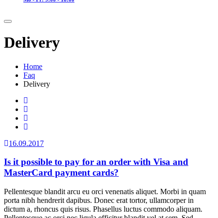
Delivery
Home
Faq
Delivery
16.09.2017
Is it possible to pay for an order with Visa and
MasterCard payment cards?
Pellentesque blandit arcu eu orci venenatis aliquet. Morbi in quam
porta nibh hendrerit dapibus. Donec erat tortor, ullamcorper in
dictum a, rhoncus quis risus. Phasellus luctus commodo aliquam.
Pellentesque ac orci nec ligula efficitur blandit vel at sem. Sed