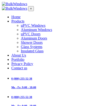
×
Home
Products
uPVC Windows
Aluminum Windows
uPVC Doors
Aluminum Doors
Shower Doors
Glass Systems
Insulated Glass
About Us
Portfolio
Privacy Policy
Contact us
0 (800) 255-52-38
Mo - Fr: 9:00 - 18:00
0 (800) 255-52-38
Mo - Fr: 9:00 - 18:00